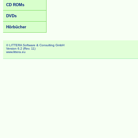
CD ROMs
DVDs
Hörbücher
© LITTERA Software & Consulting GmbH
Version 6.2 (Rev. 11)
www.littera.eu