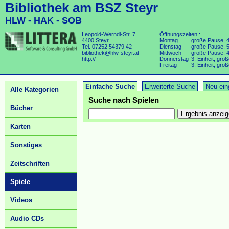
Bibliothek am BSZ Steyr
HLW - HAK - SOB
Leopold-Werndl-Str. 7
Öffnungszeiten :
4400 Steyr
Montag
große Pause, 4.
Tel. 07252 54379 42
Dienstag
große Pause, 5.
bibliothek@hlw-steyr.at
Mittwoch
große Pause, 4.,
http://
Donnerstag
3. Einheit, groß
Freitag
3. Einheit, groß
Einfache Suche
Erweiterte Suche
Neu ein
Alle Kategorien
Suche nach Spielen
Bücher
Karten
Sonstiges
Zeitschriften
Spiele
Videos
Audio CDs